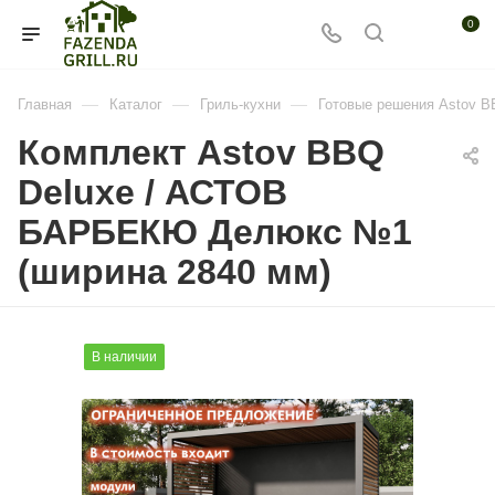
0
—
—
—
Главная
Каталог
Гриль-кухни
Готовые решения Astov 
Комплект Astov BBQ
Deluxe / АСТОВ
БАРБЕКЮ Делюкс №1
(ширина 2840 мм)
В наличии