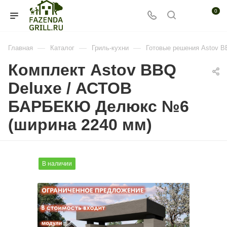
0
—
—
—
Главная
Каталог
Гриль-кухни
Готовые решения Astov 
Комплект Astov BBQ
Deluxe / АСТОВ
БАРБЕКЮ Делюкс №6
(ширина 2240 мм)
В наличии