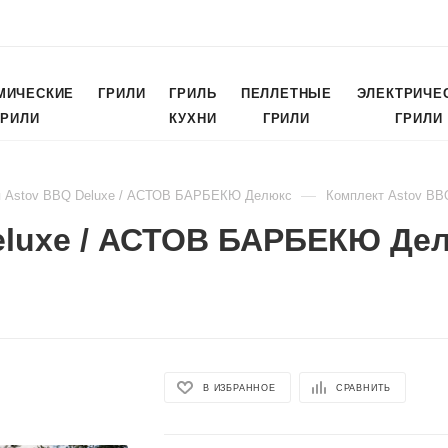
МИЧЕСКИЕ
ГРИЛИ
ГРИЛЬ
ПЕЛЛЕТНЫЕ
ЭЛЕКТРИЧЕ
ГРИЛИ
КУХНИ
ГРИЛИ
ГРИЛИ
—
я Astov BBQ Deluxe / АСТОВ БАРБЕКЮ Делюкс
Комплект Astov BB
eluxe / АСТОВ БАРБЕКЮ Де
В ИЗБРАННОЕ
СРАВНИТЬ