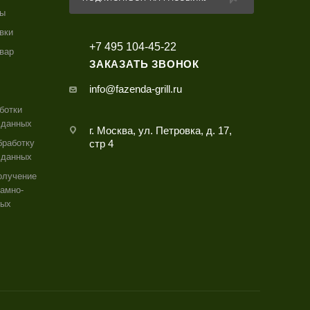
ты
вки
+7 495 104-45-22
овар
ЗАКАЗАТЬ ЗВОНОК
info@fazenda-grill.ru
ботки
 данных
г. Москва, ул. Петровка, д. 17,
бработку
стр 4
 данных
олучение
амно-
ных