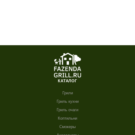
КАТАЛОГ
Грили
Гриль кухни
Гриль очаги
Коптильни
Смокеры