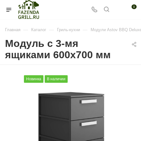
0
—
—
—
Главная
Каталог
Гриль-кухни
Модули Astov BBQ Delu
Модуль с 3-мя
ящиками 600х700 мм
Новинка
В наличии