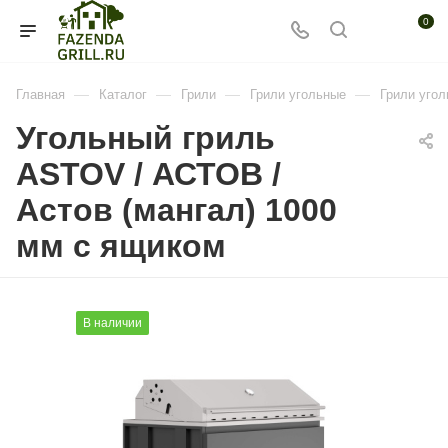
0
—
—
—
—
Главная
Каталог
Грили
Грили угольные
Грили уго
Угольный гриль
ASTOV / АСТОВ /
Астов (мангал) 1000
мм с ящиком
В наличии