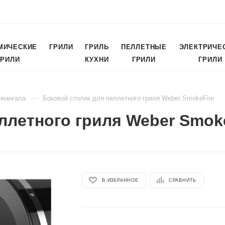
МИЧЕСКИЕ
ГРИЛИ
ГРИЛЬ
ПЕЛЛЕТНЫЕ
ЭЛЕКТРИЧЕ
ГРИЛИ
КУХНИ
ГРИЛИ
ГРИЛИ
—
 мангала
Боковой столик для пеллетного гриля Weber SmokeFire
ллетного гриля Weber Smok
В ИЗБРАННОЕ
СРАВНИТЬ