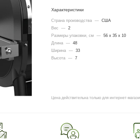
Характеристики
Страна производства
—
США
Вес
—
2
Размеры упаковки, cм
—
56 х 35 х 10
Длина
—
48
Ширина
—
33
Высота
—
7
Цена действительна только для интернет-магази