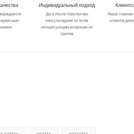
качества
Индивидуальный подход
Клиентс
тверждается
До и после покупки мы
Наша главная 
 сервисным
консультируем по всем
клиента дов
ванием
интересующим вопросам по
грилям
АК КУПИТЬ
ОПЛАТА
ДОСТАВКА