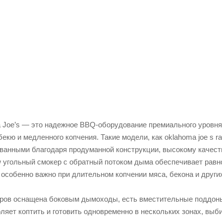
29 (ширина 3640 мм.)
Joe’s — это надежное BBQ-оборудование премиального уровня,
екю и медленного копчения. Такие модели, как oklahoma joe s ram
ванными благодаря продуманной конструкции, высокому качест
ow угольный смокер с обратный потоком дыма обеспечивает рав
 особенно важно при длительном копчении мяса, бекона и други
ров оснащена боковым дымоходы, есть вместительные поддоны
оляет коптить и готовить одновременно в нескольких зонах, вы