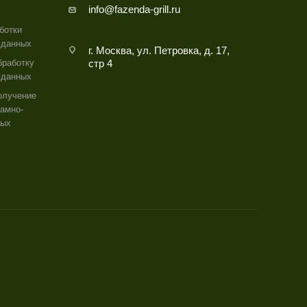
info@fazenda-grill.ru
ботки
 данных
г. Москва, ул. Петровка, д. 17,
бработку
стр 4
 данных
олучение
амно-
ных