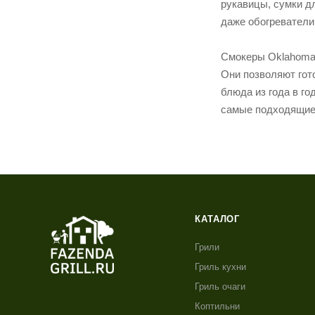
рукавицы, сумки дл
даже обогреватели
Смокеры Oklahoma 
Они позволяют гот
блюда из года в г
самые подходящие 
КАТАЛОГ
Грили
Гриль кухни
Гриль очаги
Коптильни