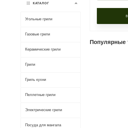
КАТАЛОГ
В
Угольные грили
Газовые грили
Популярные 
Керамические грили
Фурнитура
Грили
Новинка
В нал
HETTICH / Хетти
(Германия)
Гриль кухни
Производитель
ASTOV BBQ / А
Пеллетные грили
БАРБЕКЮ
Цвет фасада
Электрические грили
РАЛ 9005* (муар
Цвет корпуса
РАЛ 9005* (муар
Посуда для мангала