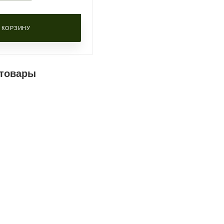
 КОРЗИНУ
товары
ичии
к
СТОВ
)
)