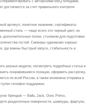
экспериментировать с авторскими BBQ-блюдами,
ат достигаются за счет правильного контроля
ный артикул, понятное название, сертификаты
менный стиль — чаще всего это черный цвет, но
, дополнительные полки, столиком для подготовки
количества гостей. Смокеры одинаково хорошо
е, где важны быстрый запуск, стабильность и
нить разные модели, посмотреть подробные статьи и
анить понравившиеся позиции, оформить рассрочку,
ется по всей России, а также возможна отправка в
оступен телефон поддержки.
их брендов — Ballu, Jack, Ooni, Primo,
йдете разделочные поверхности, шампуры, фартуки,