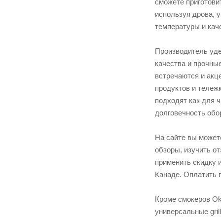
сможете приготови
используя дрова, 
температуры и кач
Производитель уде
качества и прочны
встречаются и акц
продуктов и тележ
подходят как для 
долговечность обо
На сайте вы можете
обзоры, изучить о
применить скидку 
Канаде. Оплатить 
Кроме смокеров Okl
универсальные gri