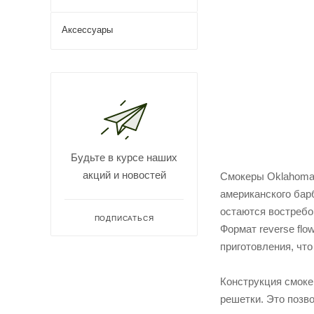
Аксессуары
Кухня Астов №
1 108 720
₽
/шт
Будьте в курсе наших
акций и новостей
Смокеры Oklahoma 
американского барб
остаются востребо
ПОДПИСАТЬСЯ
Формат reverse fl
приготовления, что
Конструкция смоке
решетки. Это позв