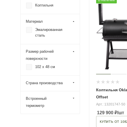
Коптильня
Материал
Эмалированная
сталь
Размер рабочей
поверхности
102 х 48 см
Страна производства
Коптильня Okl
Offset
Встроенный
Арт.: 13201747-50
термометр
129 900
₽
/шт
КУПИТЬ ОТ 108