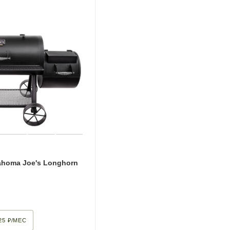
ahoma Joe's Longhorn
25 ₽/МЕС