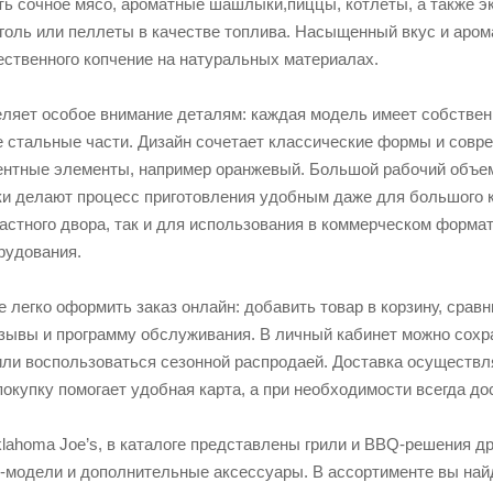
ть сочное мясо, ароматные шашлыки,пиццы, котлеты, а также 
уголь или пеллеты в качестве топлива. Насыщенный вкус и аром
ественного копчение на натуральных материалах.
ляет особое внимание деталям: каждая модель имеет собствен
е стальные части. Дизайн сочетает классические формы и совре
ентные элементы, например оранжевый. Большой рабочий объем
ки делают процесс приготовления удобным даже для большого 
частного двора, так и для использования в коммерческом формат
рудования.
 легко оформить заказ онлайн: добавить товар в корзину, срав
тзывы и программу обслуживания. В личный кабинет можно сохр
или воспользоваться сезонной распродаей. Доставка осуществля
покупку помогает удобная карта, а при необходимости всегда д
ahoma Joe’s, в каталоге представлены грили и BBQ-решения друг
ll-модели и дополнительные аксессуары. В ассортименте вы на