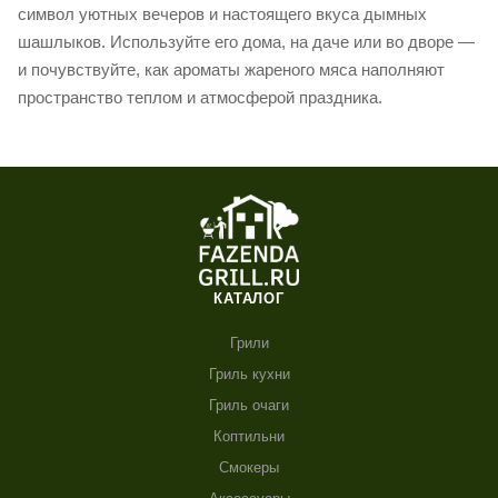
символ уютных вечеров и настоящего вкуса дымных
шашлыков. Используйте его дома, на даче или во дворе —
и почувствуйте, как ароматы жареного мяса наполняют
пространство теплом и атмосферой праздника.
КАТАЛОГ
Грили
Гриль кухни
Гриль очаги
Коптильни
Смокеры