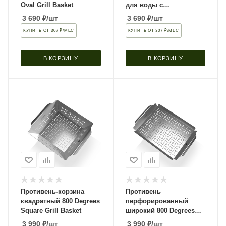
Oval Grill Basket
для воды с
нескользящей ручкой
3 690
₽
/шт
3 690
₽
/шт
0.7л.
КУПИТЬ ОТ 307 ₽/МЕС
КУПИТЬ ОТ 307 ₽/МЕС
В КОРЗИНУ
В КОРЗИНУ
Противень-корзина
Противень
квадратный 800 Degrees
перфорированный
Square Grill Basket
широкий 800 Degrees
Wide Grill Pan
3 990
₽
/шт
3 990
₽
/шт