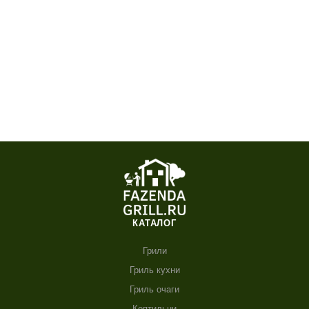
Кухня Астов №29 (ширина 3640 мм.)
1 108 720
₽
/шт
В КОРЗИНУ
КАТАЛОГ
Грили
Гриль кухни
Гриль очаги
Коптильни