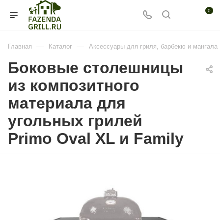
0
—
—
Главная
Каталог
Аксессуары для гриля, барбекю и мангала
Боковые столешницы
из композитного
материала для
угольных грилей
Primo Oval XL и Family