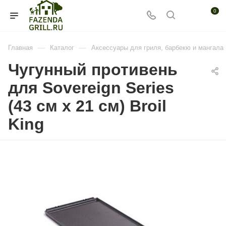
0
—
—
Главная
Каталог
Аксессуары для гриля, барбекю и мангала
Чугунный противень
для Sovereign Series
(43 см x 21 см) Broil
King