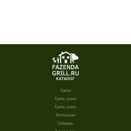
КАТАЛОГ
Грили
Гриль кухни
Гриль очаги
Коптильни
Смокеры