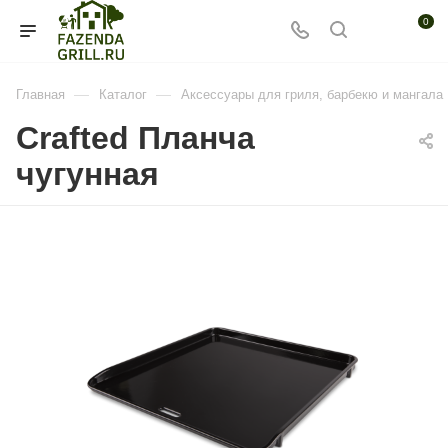
0
—
—
Главная
Каталог
Аксессуары для гриля, барбекю и мангала
Crafted Планча
чугунная