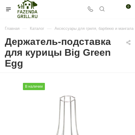
0
—
—
Главная
Каталог
Аксессуары для гриля, барбекю и мангала
Держатель-подставка
для курицы Big Green
Egg
В наличии