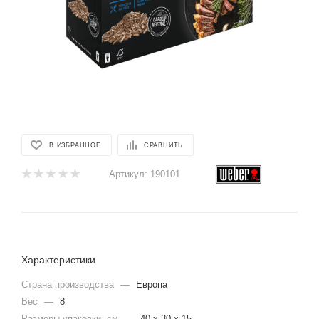
В ИЗБРАННОЕ
СРАВНИТЬ
Артикул:
190101
Характеристики
Страна производства
—
Европа
Вес
—
8
Размеры упаковки, cм
—
40 x 30 x 15