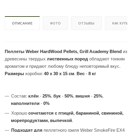
ОПИСАНИЕ
ФОТО
ОТЗЫВЫ
КАК КУПИТ
Пеллеты Weber HardWood Pellets, Grill Academy Blend
из
древесины твердых
лиственных пород
обладают тонким
ароматом и придают любому блюду неповторимый вкус.
Размеры
коробки:
40 x 30 x 15 см
.
Вес
-
8 кг
Состав:
клён
-
25%
,
бук
-
50%
,
вишня
-
25%
,
наполнители
-
0%
Хорошо
сочетаются
с птицей, бараниной, свининой,
морепродуктами, выпечкой
.
Подходят
для
пеллетного гриля Weber SmokeFire EX4