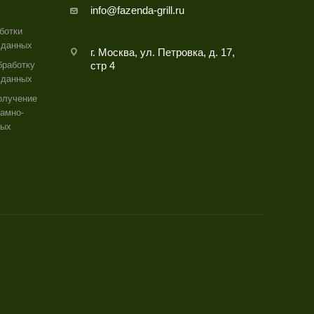
info@fazenda-grill.ru
ботки
 данных
г. Москва, ул. Петровка, д. 17,
бработку
стр 4
 данных
олучение
амно-
ных