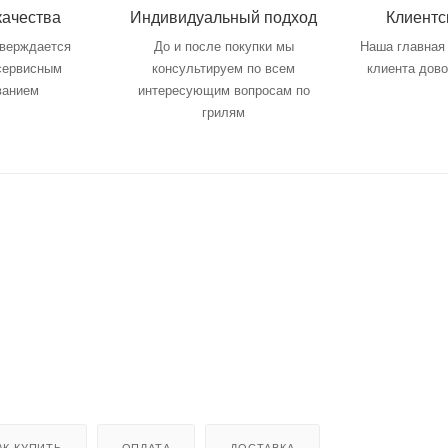
качества
Индивидуальный подход
Клиентс
тверждается
До и после покупки мы
Наша главная 
 сервисным
консультируем по всем
клиента дов
ванием
интересующим вопросам по
грилям
АК КУПИТЬ
ОПЛАТА
ДОСТАВКА