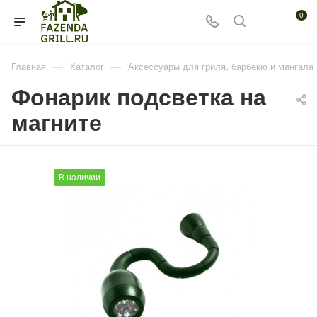
0
—
—
Главная
Каталог
Аксессуары для гриля, барбекю и мангала
Фонарик подсветка на
магните
В наличии