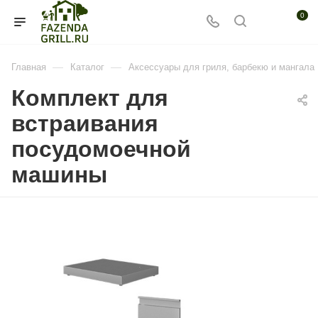
0
—
—
Главная
Каталог
Аксессуары для гриля, барбекю и мангала
Комплект для
встраивания
посудомоечной
машины