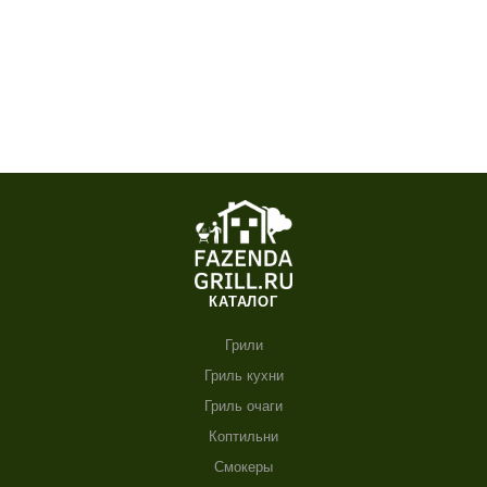
КАТАЛОГ
Грили
Гриль кухни
Гриль очаги
Коптильни
Смокеры