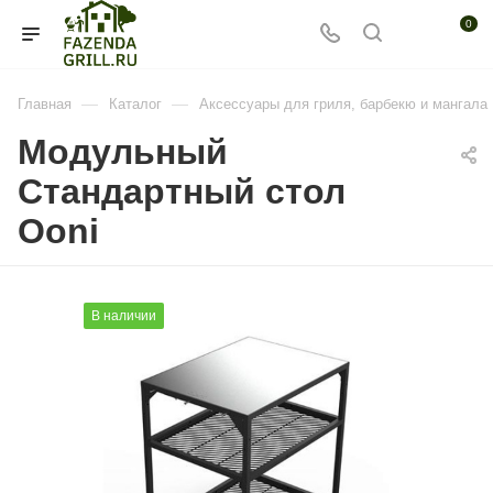
0
—
—
Главная
Каталог
Аксессуары для гриля, барбекю и мангала
Модульный
Стандартный стол
Ooni
В наличии