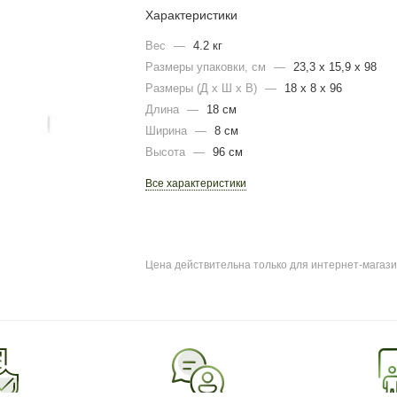
Характеристики
Вес
—
4.2 кг
Размеры упаковки, cм
—
23,3 x 15,9 х 98
Размеры (Д х Ш х В)
—
18 x 8 x 96
Длина
—
18 см
Ширина
—
8 см
Высота
—
96 см
Все характеристики
Цена действительна только для интернет-магази