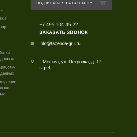
ПОДПИСАТЬСЯ НА РАССЫЛКУ
ты
вки
+7 495 104-45-22
овар
ЗАКАЗАТЬ ЗВОНОК
info@fazenda-grill.ru
ботки
 данных
г. Москва, ул. Петровка, д. 17,
бработку
стр 4
 данных
олучение
амно-
ных