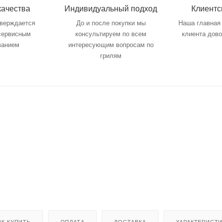
качества
Индивидуальный подход
Клиентс
тверждается
До и после покупки мы
Наша главная 
 сервисным
консультируем по всем
клиента дов
ванием
интересующим вопросам по
грилям
АК КУПИТЬ
ОПЛАТА
ДОСТАВКА
ХАРАКТЕРИСТ