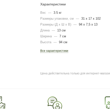
Характеристики
Вес
—
3.5 кг
Размеры упаковки, cм
—
31 x 17 х 102
Размеры (Д х Ш х В)
—
94 х 7,5 х 13
Длина
—
13 см
Ширина
—
7 см
Высота
—
94 см
Все характеристики
Цена действительна только для интернет-магази