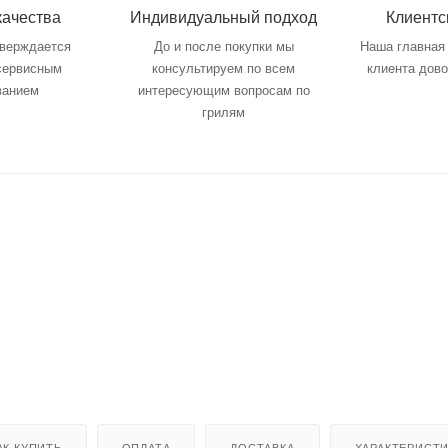
качества
Индивидуальный подход
Клиентс
тверждается
До и после покупки мы
Наша главная 
 сервисным
консультируем по всем
клиента дов
ванием
интересующим вопросам по
грилям
АК КУПИТЬ
ОПЛАТА
ДОСТАВКА
ХАРАКТЕРИСТ