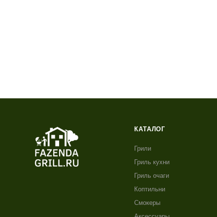
КАТАЛОГ
Грили
Гриль кухни
Гриль очаги
Коптильни
Смокеры
Аксессуары