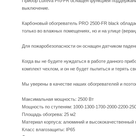
Прибор Luxeva Pro-FR оснащен функцией поддержани
выключение.
Карбоновый обогреватель PRO 2500-FR black обладает
только во влажных помещениях, но и на улице (веран
Для пожаробезопасности он оснащен датчиком падени
Когда вы не будите нуждаться в работе данного при
комплект чехлом, и он не будет пылиться и терять с
Мы уверены в качестве наших обогревателей и поэто
Максимальная мощность: 2500 Вт
Мощность по ступеням: 1000-1300-1700-2000-2200-25
Площадь обогрева: 25 м2
Материал корпуса: алюминий и высококачественный 
Класс влагозащиты: IP65