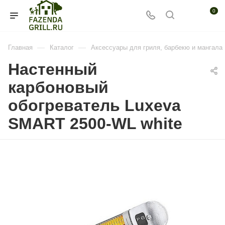
0
—
—
Главная
Каталог
Аксессуары для гриля, барбекю и мангала
Настенный
карбоновый
обогреватель Luxeva
SMART 2500-WL white