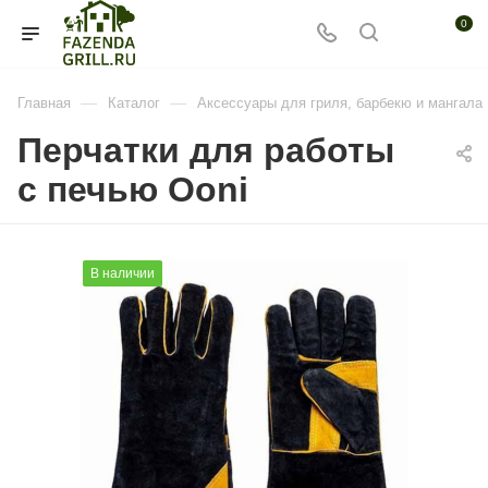
0
—
—
Главная
Каталог
Аксессуары для гриля, барбекю и мангала
Перчатки для работы
с печью Ooni
В наличии