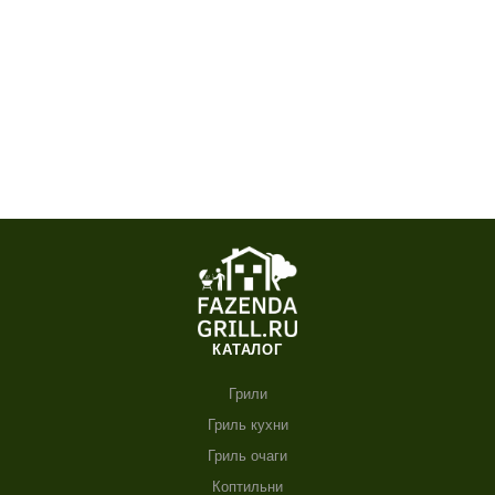
КАТАЛОГ
Грили
Гриль кухни
Гриль очаги
Коптильни