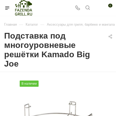
0
—
—
Главная
Каталог
Аксессуары для гриля, барбекю и мангала
Подставка под
многоуровневые
решётки Kamado Big
Joe
В наличии