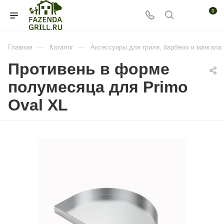
0
—
—
Главная
Каталог
Аксессуары для гриля, барбекю и мангала
Противень в форме
полумесяца для Primo
Oval XL