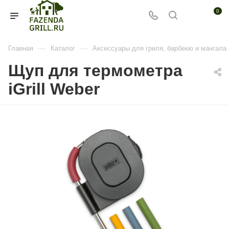
0
—
—
Главная
Каталог
Аксессуары для гриля, барбекю и мангала
Щуп для термометра
iGrill Weber