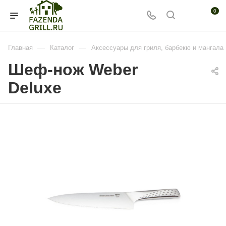
0
—
—
Главная
Каталог
Аксессуары для гриля, барбекю и мангала
Шеф-нож Weber
Deluxe