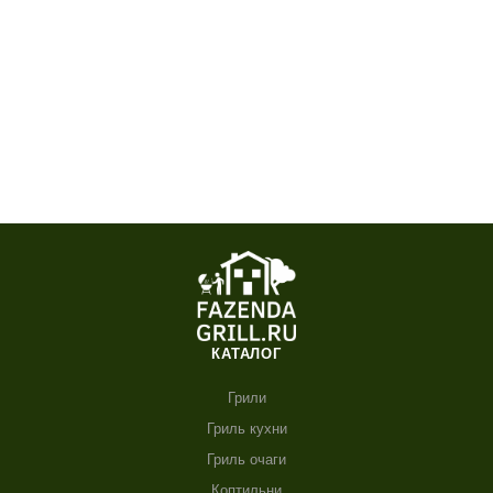
КАТАЛОГ
Грили
Гриль кухни
Гриль очаги
Коптильни