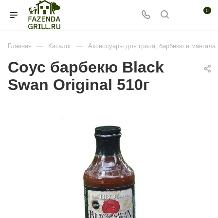
0
—
—
Главная
Каталог
Аксессуары для гриля, барбекю и мангала
Соус барбекю Black
Swan Original 510г