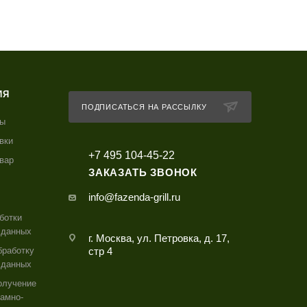
ИЯ
ПОДПИСАТЬСЯ НА РАССЫЛКУ
ты
вки
+7 495 104-45-22
овар
ЗАКАЗАТЬ ЗВОНОК
info@fazenda-grill.ru
ботки
 данных
г. Москва, ул. Петровка, д. 17,
бработку
стр 4
 данных
олучение
амно-