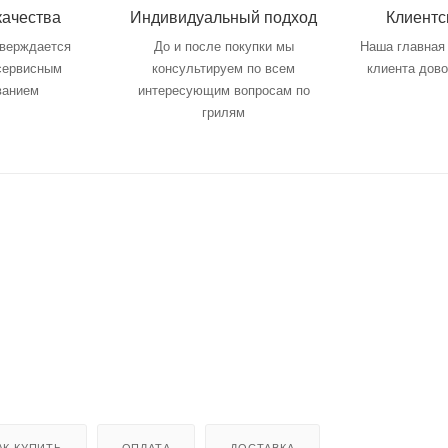
качества
Индивидуальный подход
Клиентс
тверждается
До и после покупки мы
Наша главная 
 сервисным
консультируем по всем
клиента дов
ванием
интересующим вопросам по
грилям
АК КУПИТЬ
ОПЛАТА
ДОСТАВКА