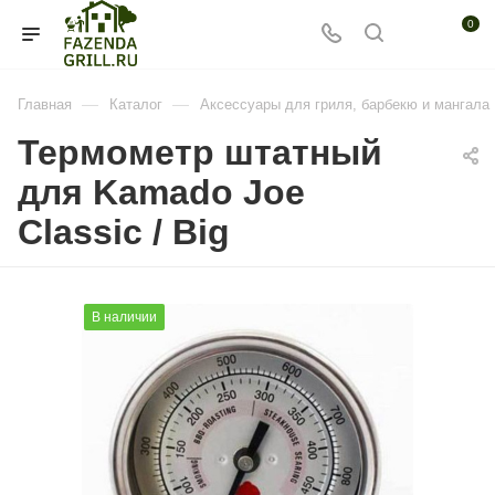
0
—
—
Главная
Каталог
Аксессуары для гриля, барбекю и мангала
Термометр штатный
для Kamado Joe
Classic / Big
В наличии