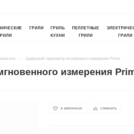
МИЧЕСКИЕ
ГРИЛИ
ГРИЛЬ
ПЕЛЛЕТНЫЕ
ЭЛЕКТРИЧЕ
ГРИЛИ
КУХНИ
ГРИЛИ
ГРИЛИ
—
 мангала
Цифровой термометр мгновенного измерения Primo
гновенного измерения Pri
В ИЗБРАННОЕ
СРАВНИТЬ