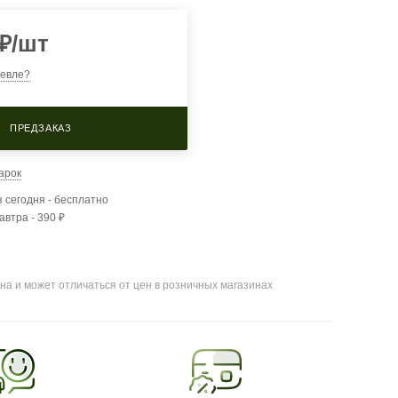
₽
/шт
евле?
ПРЕДЗАКАЗ
арок
 сегодня - бесплатно
автра - 390 ₽
на и может отличаться от цен в розничных магазинах