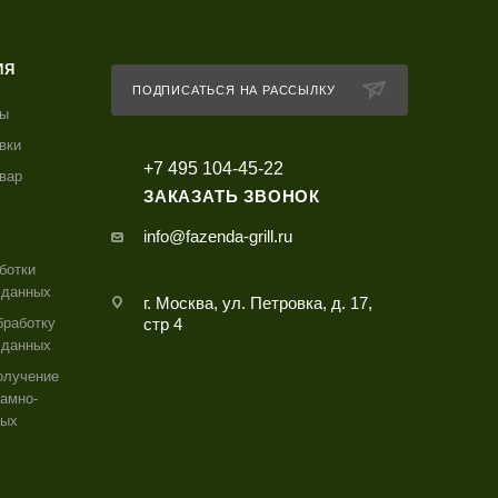
ИЯ
ПОДПИСАТЬСЯ НА РАССЫЛКУ
ты
вки
+7 495 104-45-22
овар
ЗАКАЗАТЬ ЗВОНОК
info@fazenda-grill.ru
ботки
 данных
г. Москва, ул. Петровка, д. 17,
бработку
стр 4
 данных
олучение
амно-
ных