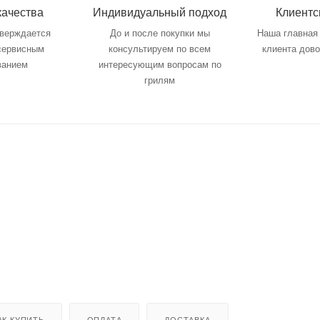
качества
Индивидуальный подход
Клиентс
тверждается
До и после покупки мы
Наша главная 
 сервисным
консультируем по всем
клиента дов
ванием
интересующим вопросам по
грилям
АК КУПИТЬ
ОПЛАТА
ДОСТАВКА