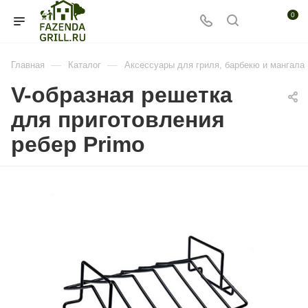
0
—
—
Главная
Каталог
Аксессуары для гриля, барбекю и мангала
V-образная решетка
для приготовления
ребер Primo