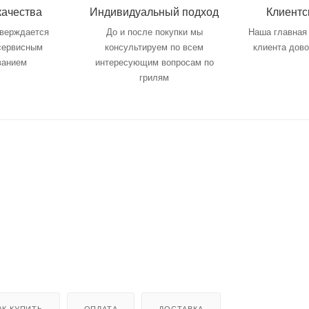
качества
Индивидуальный подход
Клиентс
тверждается
До и после покупки мы
Наша главная 
 сервисным
консультируем по всем
клиента дов
ванием
интересующим вопросам по
грилям
АК КУПИТЬ
ОПЛАТА
ДОСТАВКА