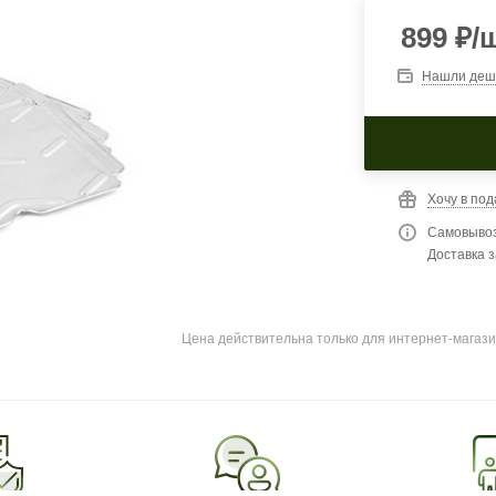
899
₽
/
Нашли деш
Хочу в под
Самовывоз
Доставка з
Цена действительна только для интернет-магази