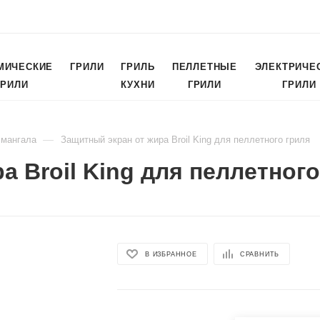
МИЧЕСКИЕ
ГРИЛИ
ГРИЛЬ
ПЕЛЛЕТНЫЕ
ЭЛЕКТРИЧЕ
ГРИЛИ
КУХНИ
ГРИЛИ
ГРИЛИ
—
 мангала
Защитный экран от жира Broil King для пеллетного гриля
а Broil King для пеллетного
В ИЗБРАННОЕ
СРАВНИТЬ