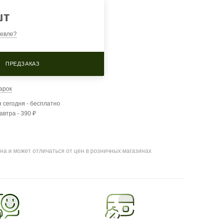
шт
евле?
ПРЕДЗАКАЗ
арок
 сегодня - бесплатно
автра - 390 ₽
на и может отличаться от цен в розничных магазинах