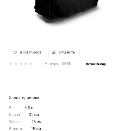
В ИЗБРАННОЕ
СРАВНИТЬ
Артикул:
68491
Характеристики
Вес
—
3.6 кг
Длина
—
31 см
Ширина
—
25 см
Высота
—
15 см