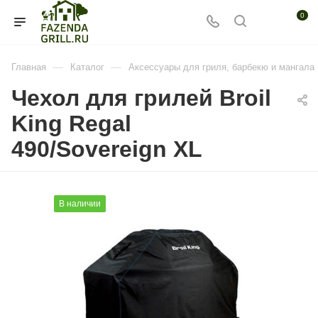
0
—
—
Главная
Каталог
Аксессуары для гриля, барбекю и мангала
Чехол для грилей Broil
King Regal
490/Sovereign XL
В наличии