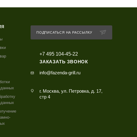
ИЯ
ПОДПИСАТЬСЯ НА РАССЫЛКУ
ты
вки
+7 495 104-45-22
овар
ЗАКАЗАТЬ ЗВОНОК
info@fazenda-grill.ru
ботки
 данных
г. Москва, ул. Петровка, д. 17,
бработку
стр 4
 данных
олучение
амно-
ных