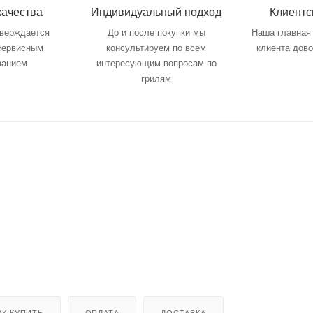
качества
Индивидуальный подход
Клиентс
тверждается
До и после покупки мы
Наша главная 
 сервисным
консультируем по всем
клиента дов
ванием
интересующим вопросам по
грилям
АК КУПИТЬ
ОПЛАТА
ДОСТАВКА