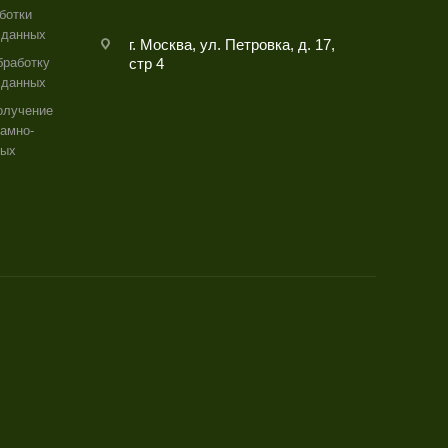
ботки
 данных
г. Москва, ул. Петровка, д. 17,
бработку
стр 4
 данных
олучение
амно-
ных