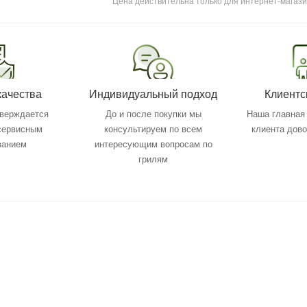
Цена действительна только для интернет-магази
качества
Индивидуальный подход
Клиентс
тверждается
До и после покупки мы
Наша главная 
 сервисным
консультируем по всем
клиента дов
ванием
интересующим вопросам по
грилям