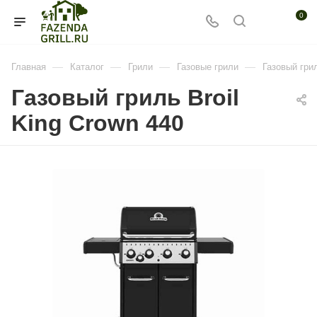
0
—
—
—
—
Главная
Каталог
Грили
Газовые грили
Газовый грил
Газовый гриль Broil
King Crown 440