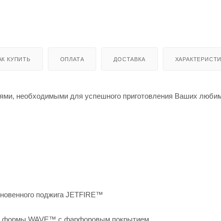
АК КУПИТЬ
ОПЛАТА
ДОСТАВКА
ХАРАКТЕРИСТ
иями, необходимыми для успешного приготовления Ваших люби
гновенного поджига JETFIRE™
ой формы WAVE™ с фарфоровым покрытием