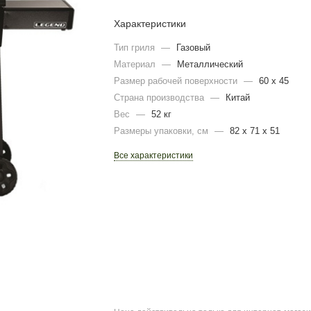
Характеристики
Тип гриля
—
Газовый
Материал
—
Металлический
Размер рабочей поверхности
—
60 х 45
Страна производства
—
Китай
Вес
—
52 кг
Размеры упаковки, cм
—
82 х 71 х 51
Все характеристики