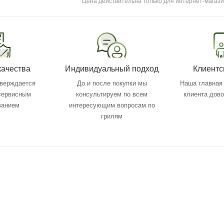
Цена действительна только для интернет-магази
качества
Индивидуальный подход
Клиентс
тверждается
До и после покупки мы
Наша главная 
 сервисным
консультируем по всем
клиента дов
ванием
интересующим вопросам по
грилям