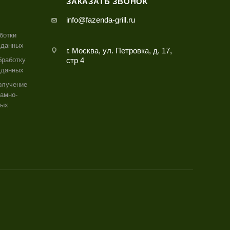
ЗАКАЗАТЬ ЗВОНОК
info@fazenda-grill.ru
ботки
 данных
г. Москва, ул. Петровка, д. 17,
бработку
стр 4
 данных
олучение
амно-
ных