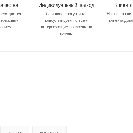
качества
Индивидуальный подход
Клиентс
тверждается
До и после покупки мы
Наша главная 
 сервисным
консультируем по всем
клиента дов
ванием
интересующим вопросам по
грилям
ОПЛАТА
ДОСТАВКА