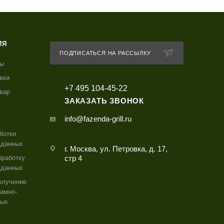
ИЯ
ПОДПИСАТЬСЯ НА РАССЫЛКУ
ты
вки
+7 495 104-45-22
овар
ЗАКАЗАТЬ ЗВОНОК
info@fazenda-grill.ru
ботки
 данных
г. Москва, ул. Петровка, д. 17,
бработку
стр 4
 данных
олучение
амно-
ных