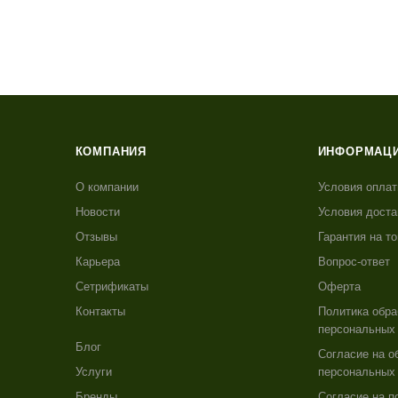
КОМПАНИЯ
ИНФОРМАЦ
О компании
Условия опла
Новости
Условия доста
Отзывы
Гарантия на т
Карьера
Вопрос-ответ
Сетрификаты
Оферта
Контакты
Политика обра
персональных
Блог
Согласие на о
Услуги
персональных
Бренды
Согласие на п