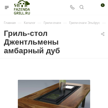
0
—
—
—
—
Главная
Каталог
Грили-очаги
Грили-очаги Эльбрус
Гриль-стол
Джентльмены
амбарный дуб