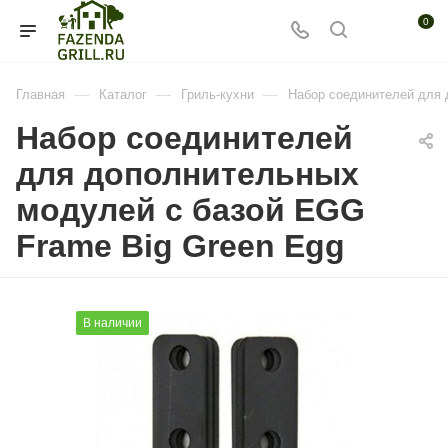
0
—
—
—
Главная
Каталог
Гриль-кухни
Набор соединителей для 
Набор соединителей
для дополнительных
модулей с базой EGG
Frame Big Green Egg
В наличии