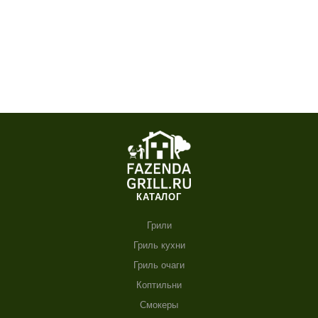
КАТАЛОГ
Грили
Гриль кухни
Гриль очаги
Коптильни
Смокеры