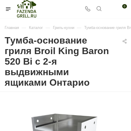
0
—
—
—
Главная
Каталог
Гриль-кухни
Тумба-основание гриля Br
Тумба-основание
гриля Broil King Baron
520 Bi с 2-я
выдвижными
ящиками Онтарио