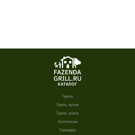
КАТАЛОГ
Грили
Гриль кухни
Гриль очаги
Коптильни
Смокеры