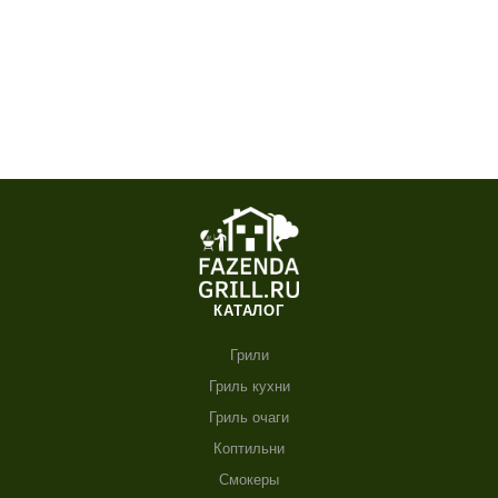
КАТАЛОГ
Грили
Гриль кухни
Гриль очаги
Коптильни
Смокеры