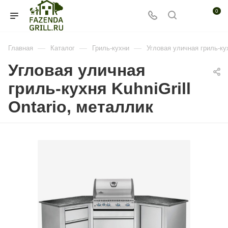
0
—
—
—
Главная
Каталог
Гриль-кухни
Угловая уличная гриль-кух
Угловая уличная
гриль-кухня KuhniGrill
Ontario, металлик