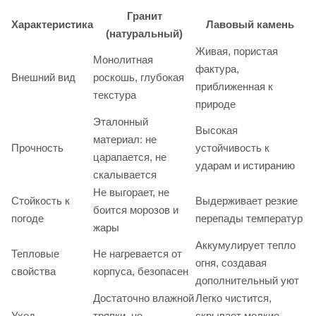
Гранит
Характеристика
Лавовый камень
(натуральный)
Живая, пористая
Монолитная
фактура,
Внешний вид
роскошь, глубокая
приближенная к
текстура
природе
Эталонный
Высокая
материал: не
Прочность
устойчивость к
царапается, не
ударам и истиранию
скалывается
Не выгорает, не
Стойкость к
Выдерживает резкие
боится морозов и
погоде
перепады температур
жары
Аккумулирует тепло
Тепловые
Не нагревается от
огня, создавая
свойства
корпуса, безопасен
дополнительный уют
Достаточно влажной
Легко чистится,
Уход
тряпки, не
скрывает мелкие