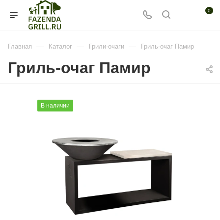
0
—
—
—
Главная
Каталог
Грили-очаги
Гриль-очаг Памир
Гриль-очаг Памир
В наличии