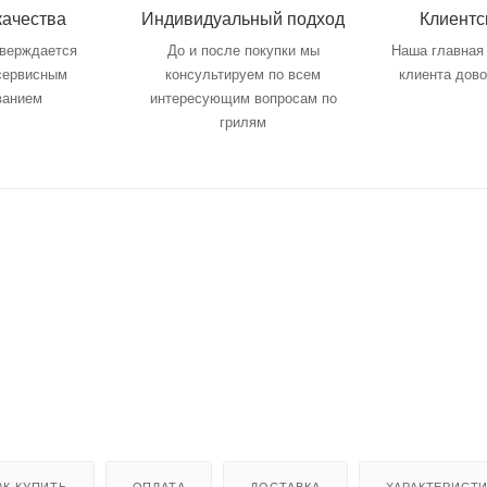
качества
Индивидуальный подход
Клиентс
тверждается
До и после покупки мы
Наша главная 
 сервисным
консультируем по всем
клиента дов
ванием
интересующим вопросам по
грилям
АК КУПИТЬ
ОПЛАТА
ДОСТАВКА
ХАРАКТЕРИСТ