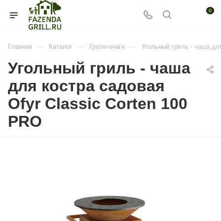
0
—
—
—
Главная
Каталог
Грили-очаги
Угольный гриль - чаша дл
Угольный гриль - чаша
для костра садовая
Ofyr Classic Corten 100
PRO