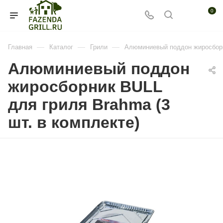
0
—
—
—
Главная
Каталог
Грили
Алюминиевый поддон жиросборни
Алюминиевый поддон
жиросборник BULL
для гриля Brahma (3
шт. в комплекте)